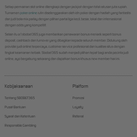
Setiap permainan slot online dilengkapi dengan jackpot dengan total ratusan juta rupiah.
Turnamen
poker online
rutin diselenggarakan oleh idn poker dengan hadiah yang fantastis
dan judi bola mix parlay dengan pilihan partai liga kecil, besar, lokal dan internasional
dengan odds yang kompetitif.
Selain itu a1sbobet365 juga memberikan penawaran bonus menarik seperti bonus
deposit, cashback dan turnover yang dibagikan kepada seluruh member. Didukung oleh
provider judi online terpercaya, customer service profesional dan kualitas situs dengan
tingkat keamanan terbaik. Sbobet365 sudah menjadi pilihan tepat bagi anda pecinta judi
online, ayo bergabung sekarang dan dapatkan bonus khusus new member hari ini.
Kebijaksanaan
Platform
Tentang SBOBET365
Promosi
Pusat Bantuan
Loyalty
Syarat dan Ketentuan
Referral
Responsible Gambling