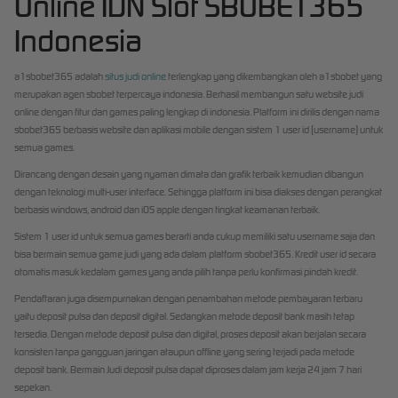
Online IDN Slot SBOBET365
Indonesia
a1sbobet365 adalah
situs judi online
terlengkap yang dikembangkan oleh a1sbobet yang
merupakan agen sbobet terpercaya indonesia. Berhasil membangun satu website judi
online dengan fitur dan games paling lengkap di indonesia. Platform ini dirilis dengan nama
sbobet365 berbasis website dan aplikasi mobile dengan sistem 1 user id (username) untuk
semua games.
Dirancang dengan desain yang nyaman dimata dan grafik terbaik kemudian dibangun
dengan teknologi multi-user interface. Sehingga platform ini bisa diakses dengan perangkat
berbasis windows, android dan iOS apple dengan tingkat keamanan terbaik.
Sistem 1 user id untuk semua games berarti anda cukup memiliki satu username saja dan
bisa bermain semua game judi yang ada dalam platform sbobet365. Kredit user id secara
otomatis masuk kedalam games yang anda pilih tanpa perlu konfirmasi pindah kredit.
Pendaftaran juga disempurnakan dengan penambahan metode pembayaran terbaru
yaitu deposit pulsa dan deposit digital. Sedangkan metode deposit bank masih tetap
tersedia. Dengan metode deposit pulsa dan digital, proses deposit akan berjalan secara
konsisten tanpa gangguan jaringan ataupun offline yang sering terjadi pada metode
deposit bank. Bermain Judi deposit pulsa dapat diproses dalam jam kerja 24 jam 7 hari
sepekan.