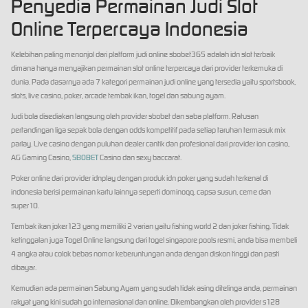
Penyedia Permainan Judi Slot
Online Terpercaya Indonesia
Kelebihan paling menonjol dari platform judi online sbobet365 adalah idn slot terbaik
dimana hanya menyajikan permainan slot online terpercaya dari provider terkemuka di
dunia. Pada dasarnya ada 7 kategori permainan judi online yang tersedia yaitu sportsbook,
slots, live casino, poker, arcade tembak ikan, togel dan sabung ayam.
Judi bola disediakan langsung oleh provider sbobet dan saba platform. Ratusan
pertandingan liga sepak bola dengan odds kompetitif pada setiap taruhan termasuk mix
parlay. Live casino dengan puluhan dealer cantik dan profesional dari provider ion casino,
AG Gaming Casino,
SBOBET
Casino dan sexy baccarat.
Poker online dari provider idnplay dengan produk idn poker yang sudah terkenal di
indonesia berisi permainan kartu lainnya seperti dominoqq, capsa susun, ceme dan
super10.
Tembak ikan joker123 yang memiliki 2 varian yaitu fishing world 2 dan joker fishing. Tidak
ketinggalan juga Togel Online langsung dari togel singapore pools resmi, anda bisa membeli
4 angka atau colok bebas nomor keberuntungan anda dengan diskon tinggi dan pasti
dibayar.
Kemudian ada permainan Sabung Ayam yang sudah tidak asing ditelinga anda, permainan
rakyat yang kini sudah go internasional dan online. Dikembangkan oleh provider s128