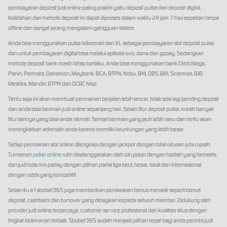
pembayaran deposit judi online paling praktis yaitu deposit pulsa dan deposit digital.
Kelebihan dari metode deposit ini dapat diproses dalam waktu 24 jam 7 hari sepekan tanpa
offline dan sangat jarang mengalami gangguan sistem.
Anda bisa menggunakan pulsa telkomsel dan XL sebagai pembayaran slot deposit pulsa
dan untuk pembayaran digital bisa melalui aplikasi ovo, dana dan gopay. Sedangkan
metode deposit bank masih tetap berlaku. Anda bisa menggunakan bank Cimb Niaga,
Panin, Permata, Danamon, Maybank, BCA, BTPN, Nobu, BNI, DBS, BRI, Sinarmas, BJB,
Mestika, Mandiri, BTPN dan OCBC Nisp.
Tentu saja ini akan membuat permainan berjalan lebih lancar, tidak ada lagi pending deposit
dan anda bisa bermain judi online sepanjang hari. Selain fitur deposit pulsa, masih banyak
fitur lainnya yang bisa anda nikmati. Sensai bermain yang jauh lebih seru dan tentu akan
meningkatkan adrenalin anda karena memiliki keuntungan yang lebih besar.
Setiap permainan slot online dilengkapi dengan jackpot dengan total ratusan juta rupiah.
Turnamen
poker online
rutin diselenggarakan oleh idn poker dengan hadiah yang fantastis
dan judi bola mix parlay dengan pilihan partai liga kecil, besar, lokal dan internasional
dengan odds yang kompetitif.
Selain itu a1sbobet365 juga memberikan penawaran bonus menarik seperti bonus
deposit, cashback dan turnover yang dibagikan kepada seluruh member. Didukung oleh
provider judi online terpercaya, customer service profesional dan kualitas situs dengan
tingkat keamanan terbaik. Sbobet365 sudah menjadi pilihan tepat bagi anda pecinta judi