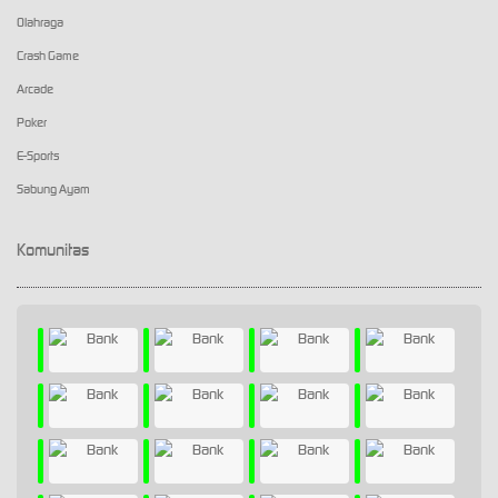
Olahraga
Crash Game
Arcade
Poker
E-Sports
Sabung Ayam
Komunitas