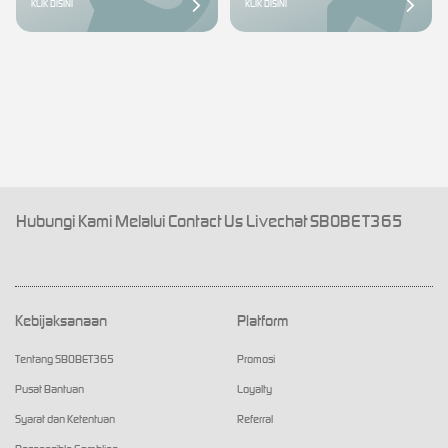
KLIK DISINI
KLIK DISINI
Hubungi Kami Melalui Contact Us Livechat SBOBET365
Kebijaksanaan
Platform
Tentang SBOBET365
Promosi
Pusat Bantuan
Loyalty
Syarat dan Ketentuan
Referral