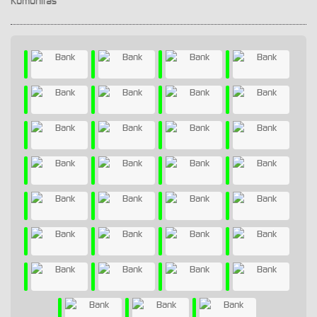
Komunitas