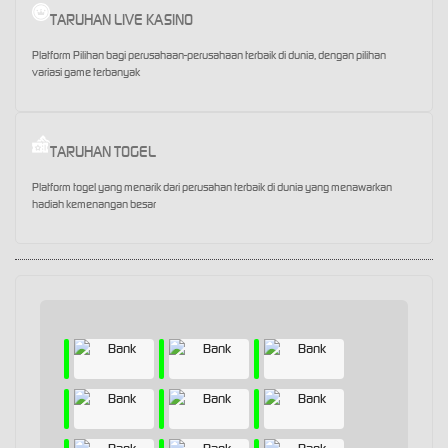
TARUHAN LIVE KASINO
Platform Pilihan bagi perusahaan-perusahaan terbaik di dunia, dengan pilihan
variasi game terbanyak
TARUHAN TOGEL
Platform togel yang menarik dari perusahan terbaik di dunia yang menawarkan
hadiah kemenangan besar