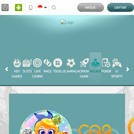
MASUK
DAFTAR
HOT
SLOTS
LIVE
RACE
TOGEL
OLAHRAGA
CRASH
ARCADE
POKER
E-
SABUN
GAMES
CASINO
GAME
SPORTS
AYAM