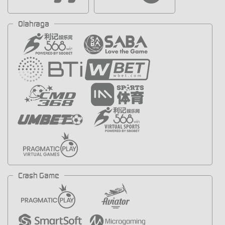
Olahraga
Crash Game