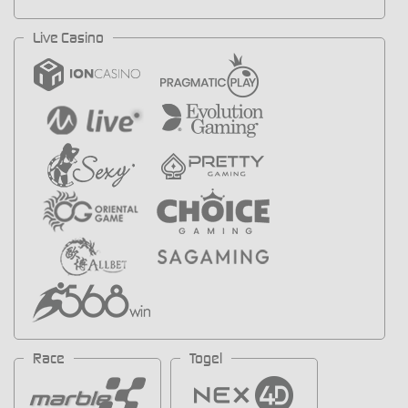
Live Casino
Race
Togel