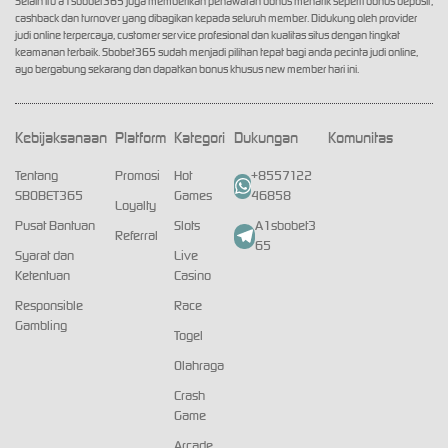
Selain itu a1sbobet365 juga memberikan penawaran bonus menarik seperti bonus deposit,
cashback dan turnover yang dibagikan kepada seluruh member. Didukung oleh provider
judi online terpercaya, customer service profesional dan kualitas situs dengan tingkat
keamanan terbaik. Sbobet365 sudah menjadi pilihan tepat bagi anda pecinta judi online,
ayo bergabung sekarang dan dapatkan bonus khusus new member hari ini.
Kebijaksanaan
Platform
Kategori
Dukungan
Komunitas
Tentang
Promosi
Hot
+8557122
SBOBET365
Games
46858
Loyalty
Pusat Bantuan
Slots
A1sbobet3
Referral
65
Syarat dan
Live
Ketentuan
Casino
Responsible
Race
Gambling
Togel
Olahraga
Crash
Game
Arcade