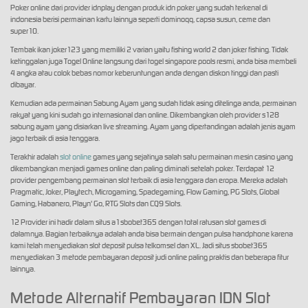
Poker online dari provider idnplay dengan produk idn poker yang sudah terkenal di
indonesia berisi permainan kartu lainnya seperti dominoqq, capsa susun, ceme dan
super10.
Tembak ikan joker123 yang memiliki 2 varian yaitu fishing world 2 dan joker fishing. Tidak
ketinggalan juga Togel Online langsung dari togel singapore pools resmi, anda bisa membeli
4 angka atau colok bebas nomor keberuntungan anda dengan diskon tinggi dan pasti
dibayar.
Kemudian ada permainan Sabung Ayam yang sudah tidak asing ditelinga anda, permainan
rakyat yang kini sudah go internasional dan online. Dikembangkan oleh provider s128
sabung ayam yang disiarkan live streaming. Ayam yang dipertandingan adalah jenis ayam
jago terbaik di asia tenggara.
Terakhir adalah
slot online
games yang sejatinya salah satu permainan mesin casino yang
dikembangkan menjadi games online dan paling diminati setelah poker. Terdapat 12
provider pengembang permainan slot terbaik di asia tenggara dan eropa. Mereka adalah
Pragmatic, Joker, Playtech, Microgaming, Spadegaming, Flow Gaming, PG Slots, Global
Gaming, Habanero, Playn' Go, RTG Slots dan CQ9 Slots.
12 Provider ini hadir dalam situs a1sbobet365 dengan total ratusan slot games di
dalamnya. Bagian terbaiknya adalah anda bisa bermain dengan pulsa handphone karena
kami telah menyediakan slot deposit pulsa telkomsel dan XL. Jadi situs sbobet365
menyediakan 3 metode pembayaran deposit judi online paling praktis dan beberapa fitur
lainnya.
Metode Alternatif Pembayaran IDN Slot