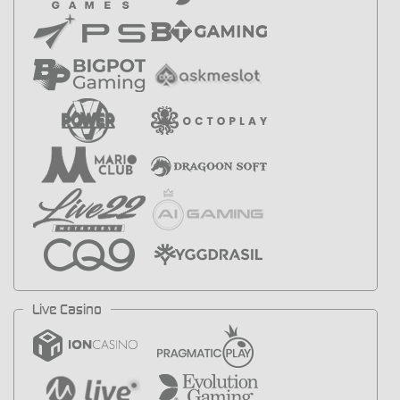
Live Casino