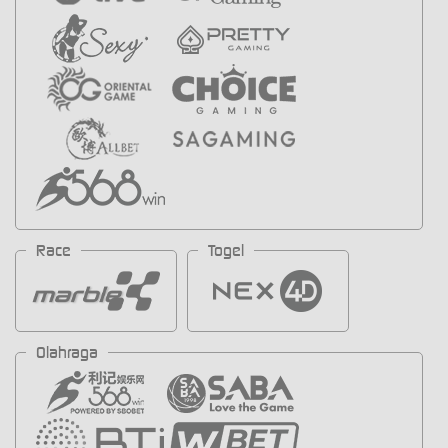
Race
Togel
Olahraga