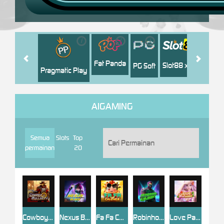
i
i
i
i
i
Facha
Fat Panda
Slot88 x PP
PG Soft
Pragmatic Play
AIGAMING
Semua
Slots
Top
permainan
20
Cowboy Bullseye
Nexus Blade
Fa Fa Caishen
Robinhood Quest
Love Paradise