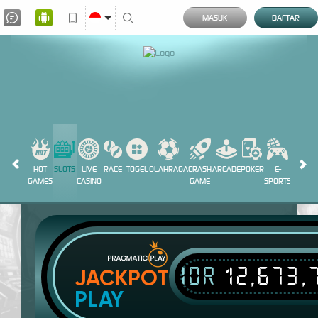
MASUK
DAFTAR
HOT
SLOTS
LIVE
RACE
TOGEL
OLAHRAGA
CRASH
ARCADE
POKER
E-
SABUN
GAMES
CASINO
GAME
SPORTS
AYAM
IDR
12,673,
JACKPOT
PLAY