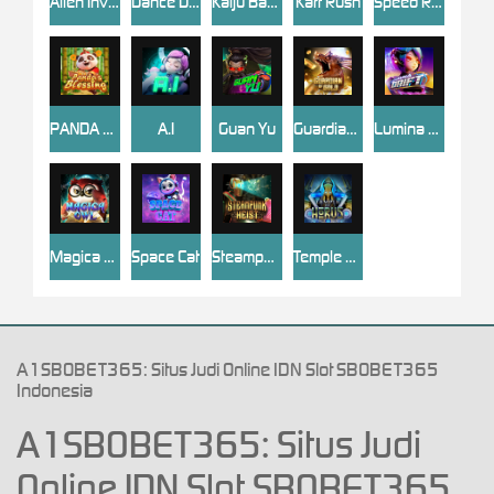
Alien Invasion
Dance Dance Dance
Kaiju Battle
Kart Rush
Speed Runner
PANDA BLESSING
A.I
Guan Yu
Guardian of Gold
Lumina Drift
Magica Owl
Space Cat
Steampunk Heist
Temple of Horus
A1SBOBET365: Situs Judi Online IDN Slot SBOBET365
Indonesia
A1SBOBET365: Situs Judi
Online IDN Slot SBOBET365