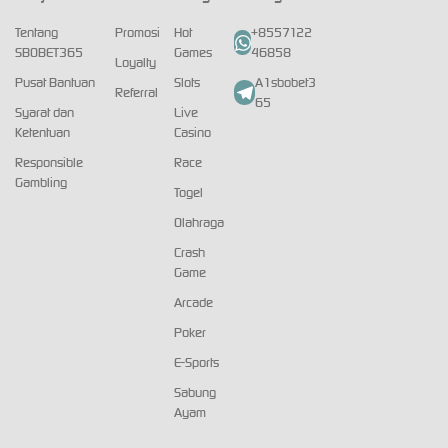
Tentang
Promosi
Hot
+8557122
SBOBET365
Games
46858
Loyalty
Pusat Bantuan
Slots
A1sbobet3
Referral
65
Syarat dan
Live
Ketentuan
Casino
Responsible
Race
Gambling
Togel
Olahraga
Crash
Game
Arcade
Poker
E-Sports
Sabung
Ayam