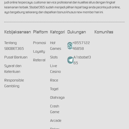
judi online terpercaya, customer service profesional dan kualitas situs dengan tingkat
keamanan terbaik. Sbobet365 sudah menjadi pilihan tepat bagi anda pecinta judi online,
ayo bergabung sekarang dan dapatkan bonus khusus new member hari ini.
Kebijaksanaan
Platform
Kategori
Dukungan
Komunitas
Tentang
Promosi
Hot
+8557122
SBOBET365
Games
46858
Loyalty
Pusat Bantuan
Slots
A1sbobet3
Referral
65
Syarat dan
Live
Ketentuan
Casino
Responsible
Race
Gambling
Togel
Olahraga
Crash
Game
Arcade