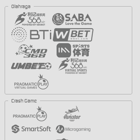
Olahraga
Crash Game