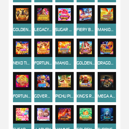
GOLDEN RHINO
LEGACY OF AZTEC
SUGAR FRENZY
FIERY BOXING
MAHJONG WAYS 3+
NEKO TITAN
FORTUNE HORSES
MAHJONG WAYS 3
GOLDEN ISLAND
DRAGON TIGER SHOWDOWN
FORTUNE TRIO
GOVERNMENT DISCO 2
PICHU PICHU
KING'S REALM
MEGA ACE