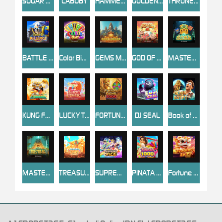
SUGAR HIGH5
LABUBY
HAMMER OF VULCAN
GOLDEN LEGEND
THRONE OF POSEIDON
BATTLE OF ALLIANCE
Color Bingo
GEMS MINER
GOD OF FORTUNE 2
MASTER OF GOLD MINER 2
KUNG FU LEOPARD
LUCKY TIGER
FORTUNE GEMS 2000
DJ SEAL
Book of Egypt
MASTER OF GOLD MINER
TREASURES OF EGYPT
SUPREME ACE
PINATA 1000
Fortune Lion