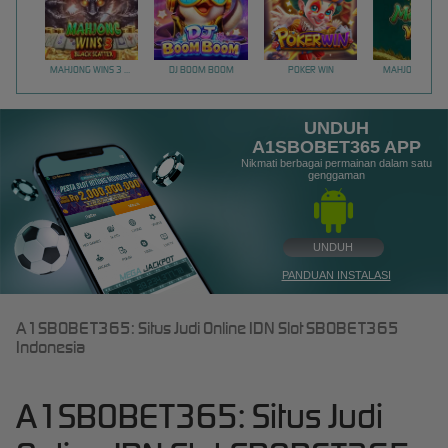
MAHJONG WINS 3 – BLACK SCATTER
DJ BOOM BOOM
POKER WIN
MAHJONG WAYS
UNDUH
A1SBOBET365 APP
Nikmati berbagai permainan dalam satu
genggaman
UNDUH
PANDUAN INSTALASI
A1SBOBET365: Situs Judi Online IDN Slot SBOBET365
Indonesia
A1SBOBET365: Situs Judi