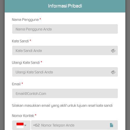
Informasi Pribadi
Alasan a1sbobet365 disebut sebagai situs judi online terpercaya bukan hanya dari fitur
yang canggih namun juga memiliki games online paling lengkap di indonesia. Menyajikan
puluhan permainan judi online dari provider ternama asia tenggara dan eropa. Setiap
Nama Pengguna
permainan memiliki jackpot ratusan juta rupiah yang bisa anda menangkan dan
penawaran bonus menarik dari a1sbobet yang tidak akan bisa anda tolak.
Masih banyak lagi kelebihan yang bisa anda nikmati dalam situs sbobet365 yang tentu
Kata Sandi
akan menambah keseruan bermain judi online.
Penyedia Permainan Judi Slot
Ulangi Kata Sandi
Online Terpercaya Indonesia
Kelebihan paling menonjol dari platform judi online sbobet365 adalah idn slot terbaik
dimana hanya menyajikan permainan slot online terpercaya dari provider terkemuka di
Email
dunia. Pada dasarnya ada 7 kategori permainan judi online yang tersedia yaitu sportsbook,
slots, live casino, poker, arcade tembak ikan, togel dan sabung ayam.
Judi bola disediakan langsung oleh provider sbobet dan saba platform. Ratusan
Silakan masukkan email yang aktif untuk tujuan reset kata sandi
pertandingan liga sepak bola dengan odds kompetitif pada setiap taruhan termasuk mix
parlay. Live casino dengan puluhan dealer cantik dan profesional dari provider ion casino,
Nomor Kontak
AG Gaming Casino,
SBOBET
Casino dan sexy baccarat.
+62
Poker online dari provider idnplay dengan produk idn poker yang sudah terkenal di