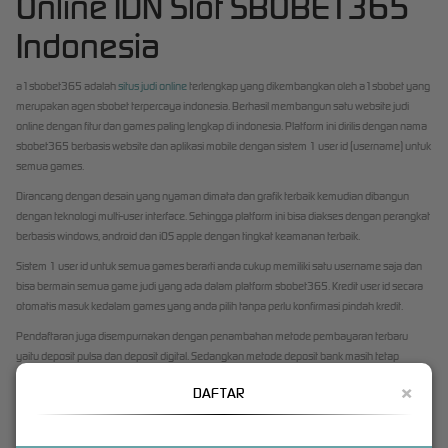
Online IDN Slot SBOBET365
Indonesia
a1sbobet365 adalah
situs judi online
terlengkap yang dikembangkan oleh a1sbobet yang
merupakan agen sbobet terpercaya indonesia. Berhasil membangun satu website judi
online dengan fitur dan games paling lengkap di indonesia. Platform ini dirilis dengan nama
sbobet365 berbasis website dan aplikasi mobile dengan sistem 1 user id (username) untuk
semua games.
Dirancang dengan desain yang nyaman dimata dan grafik terbaik kemudian dibangun
dengan teknologi multi-user interface. Sehingga platform ini bisa diakses dengan perangkat
berbasis windows, android dan iOS apple dengan tingkat keamanan terbaik.
Sistem 1 user id untuk semua games berarti anda cukup memiliki satu username saja dan
bisa bermain semua game judi yang ada dalam platform sbobet365. Kredit user id secara
otomatis masuk kedalam games yang anda pilih tanpa perlu konfirmasi pindah kredit.
Pendaftaran juga disempurnakan dengan penambahan metode pembayaran terbaru
yaitu deposit pulsa dan deposit digital. Sedangkan metode deposit bank masih tetap
tersedia. Dengan metode deposit pulsa dan digital, proses deposit akan berjalan secara
×
DAFTAR
konsisten tanpa gangguan jaringan ataupun offline yang sering terjadi pada metode
deposit bank. Bermain Judi deposit pulsa dapat diproses dalam jam kerja 24 jam 7 hari
sepekan.