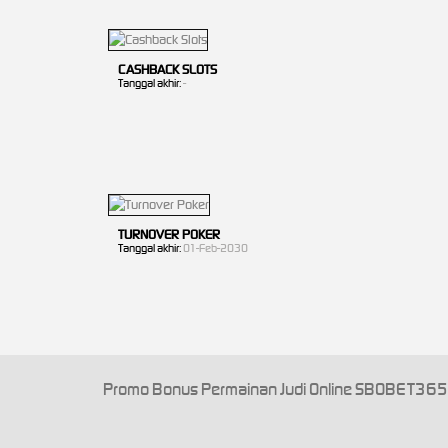
CASHBACK SLOTS
Tanggal akhir:
-
TURNOVER POKER
Tanggal akhir:
01-Feb-2030
Promo Bonus Permainan Judi Online SBOBET365