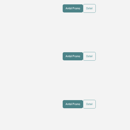
Ambil Promo
Detail
Ambil Promo
Detail
Ambil Promo
Detail